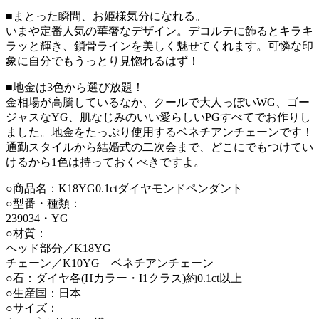
■まとった瞬間、お姫様気分になれる。
いまや定番人気の華奢なデザイン。デコルテに飾るとキラキ
ラッと輝き、鎖骨ラインを美しく魅せてくれます。可憐な印
象に自分でもうっとり見惚れるはず！
■地金は3色から選び放題！
金相場が高騰しているなか、クールで大人っぽいWG、ゴー
ジャスなYG、肌なじみのいい愛らしいPGすべてでお作りし
ました。地金をたっぷり使用するベネチアンチェーンです！
通勤スタイルから結婚式の二次会まで、どこにでもつけてい
けるから1色は持っておくべきですよ。
○商品名：K18YG0.1ctダイヤモンドペンダント
○型番・種類：
239034・YG
○材質：
ヘッド部分／K18YG
チェーン／K10YG ベネチアンチェーン
○石：ダイヤ各(Hカラー・I1クラス)約0.1ct以上
○生産国：日本
○サイズ：