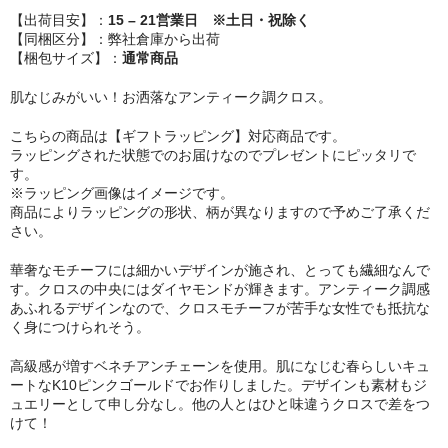
【出荷目安】：
15 – 21営業日 ※土日・祝除く
【同梱区分】：弊社倉庫から出荷
【梱包サイズ】：
通常商品
肌なじみがいい！お洒落なアンティーク調クロス。
こちらの商品は【ギフトラッピング】対応商品です。
ラッピングされた状態でのお届けなのでプレゼントにピッタリで
す。
※ラッピング画像はイメージです。
商品によりラッピングの形状、柄が異なりますので予めご了承くだ
さい。
華奢なモチーフには細かいデザインが施され、とっても繊細なんで
す。クロスの中央にはダイヤモンドが輝きます。アンティーク調感
あふれるデザインなので、クロスモチーフが苦手な女性でも抵抗な
く身につけられそう。
高級感が増すベネチアンチェーンを使用。肌になじむ春らしいキュ
ートなK10ピンクゴールドでお作りしました。デザインも素材もジ
ュエリーとして申し分なし。他の人とはひと味違うクロスで差をつ
けて！