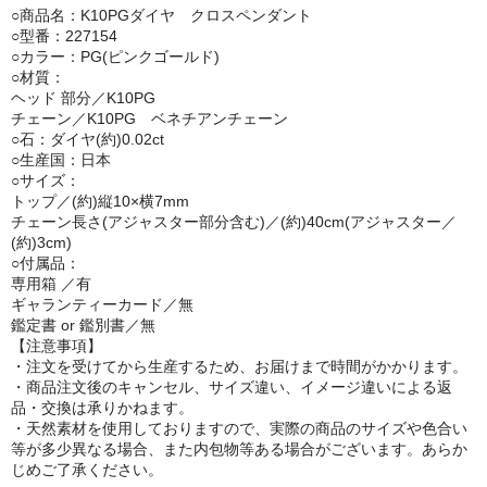
○商品名：K10PGダイヤ クロスペンダント
○型番：227154
○カラー：PG(ピンクゴールド)
○材質：
ヘッド 部分／K10PG
チェーン／K10PG ベネチアンチェーン
○石：ダイヤ(約)0.02ct
○生産国：日本
○サイズ：
トップ／(約)縦10×横7mm
チェーン長さ(アジャスター部分含む)／(約)40cm(アジャスター／
(約)3cm)
○付属品：
専用箱 ／有
ギャランティーカード／無
鑑定書 or 鑑別書／無
【注意事項】
・注文を受けてから生産するため、お届けまで時間がかかります。
・商品注文後のキャンセル、サイズ違い、イメージ違いによる返
品・交換は承りかねます。
・天然素材を使用しておりますので、実際の商品のサイズや色合い
等が多少異なる場合、また内包物等ある場合がございます。あらか
じめご了承ください。