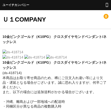
ユーイチカンパニー
0
Ｕ１COMPANY
ホーム
10金ピンクゴールド（K10PG） クロスダイヤモンドペンダント/ネ
ックレス
ネックレス・ペンダント
トップス
10金ピンクゴールド（K10PG） クロスダイヤモンドペンダント/ネ
AV・デジモノ
ックレス
(ds-418714)
ピックアップ
本商品はお取り寄せ商品のため、稀にご注文入れ違い等により欠
品・遅延となる場合がございます。誠に恐れ入りますが、何卒ご了
承ください。
お問い合わせ
また、以下の場合には追加送料がかかる場合がございます。
・沖縄、離島および一部地域への配送時
・同梱区分が異なる商品の複数購入時